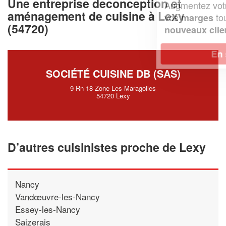
Une entreprise deconception et
Augmentez votre
et
chiffre d'affaires
aménagement de cuisine à Lexy
vos
tout en gagnant de
marges
(54720)
!
nouveaux clients
En savoir plus
SOCIÉTÉ CUISINE DB (SAS)
9 Rn 18 Zone Les Maragolles
54720 Lexy
D’autres cuisinistes proche de Lexy
Nancy
Vandœuvre-les-Nancy
Essey-les-Nancy
Saizerais