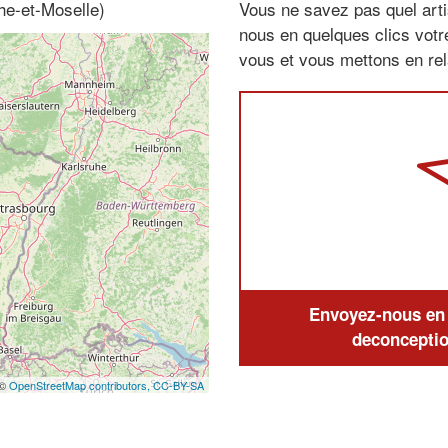
he-et-Moselle)
Vous ne savez pas quel arti
nous en quelques clics vot
vous et vous mettons en rela
Envoyez-nous en q
deconceptio
 ©
OpenStreetMap contributors,
CC-BY-SA