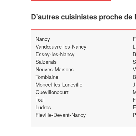
D’autres cuisinistes proche de 
Nancy
F
Vandœuvre-les-Nancy
L
Essey-les-Nancy
B
Saizerais
S
Neuves-Maisons
V
Tomblaine
B
Moncel-les-Luneville
J
Quevilloncourt
M
Toul
F
Ludres
E
Fleville-Devant-Nancy
P