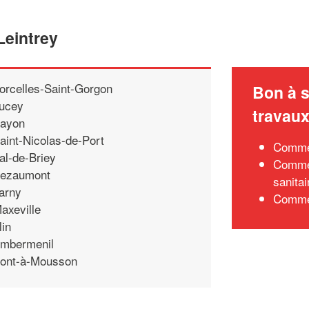
Leintrey
orcelles-Saint-Gorgon
Bon à s
ucey
travau
ayon
aint-Nicolas-de-Port
Commen
al-de-Briey
Commen
ezaumont
sanitai
arny
Commen
axeville
lin
mbermenil
ont-à-Mousson