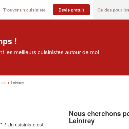
Trouver un cuisiniste
Devis gratuit
Guides pour le
mps !
t les meilleurs cuisinistes autour de moi
elle
>
Leintrey
Nous cherchons pou
Leintrey
i
" ? Un cuisiniste est