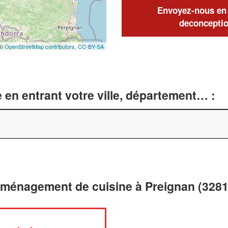
Envoyez-nous en q
deconceptio
 ©
OpenStreetMap contributors,
CC-BY-SA
 en entrant votre ville, département… :
aménagement de cuisine à Preignan (3281