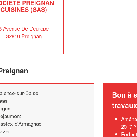
OCIÉTÉ PREIGNAN
CUISINES (SAS)
5 Avenue De L'europe
32810 Preignan
 Preignan
alence-sur-Baise
Bon à s
aas
travau
egun
ejaumont
Aménag
astex-d'Armagnac
2017 ?
avie
Perfec