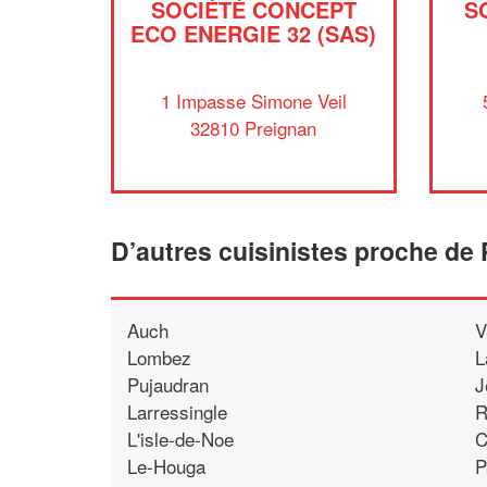
SOCIÉTÉ CONCEPT
S
ECO ENERGIE 32 (SAS)
1 Impasse Simone Veil
32810 Preignan
D’autres cuisinistes proche de
Auch
V
Lombez
L
Pujaudran
J
Larressingle
R
L'isle-de-Noe
C
Le-Houga
P