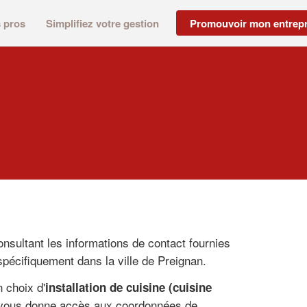
s pros
Simplifiez votre gestion
Promouvoir mon entrepr
nsultant les informations de contact fournies
spécifiquement dans la ville de Preignan.
 choix d'
installation de cuisine (cuisine
t vous donne accès aux coordonnées de