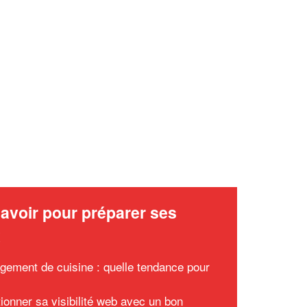
✕
Vous êtes un
professionnel ?
Augmentez votre
et
chiffre d'affaires
vos
tout en gagnant de
marges
!
nouveaux clients
En savoir plus
avoir pour préparer ses
x
ement de cuisine : quelle tendance pour
tionner sa visibilité web avec un bon