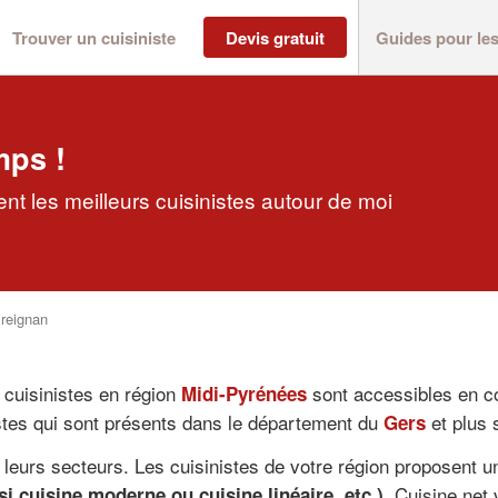
Trouver un cuisiniste
Devis gratuit
Guides pour le
mps !
nt les meilleurs cuisinistes autour de moi
reignan
 cuisinistes en région
sont accessibles en co
Midi-Pyrénées
istes qui sont présents dans le département du
et plus 
Gers
leurs secteurs. Les cuisinistes de votre région proposent un
. Cuisine.ne
 cuisine moderne ou cuisine linéaire, etc.)