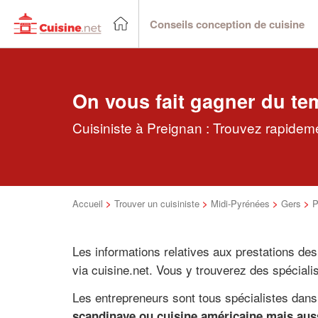
Conseils conception de cuisine
On vous fait gagner du te
Cuisiniste à Preignan : Trouvez rapideme
Accueil
>
Trouver un cuisiniste
>
Midi-Pyrénées
>
Gers
>
P
Les informations relatives aux prestations des
via cuisine.net. Vous y trouverez des spécial
Les entrepreneurs sont tous spécialistes dans 
scandinave ou cuisine américaine mais aussi