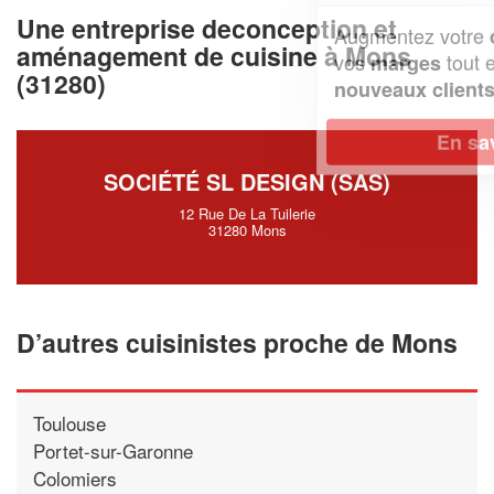
Une entreprise deconception et
Augmentez votre
et
chiffre d'affaires
aménagement de cuisine à Mons
vos
tout en gagnant de
marges
(31280)
!
nouveaux clients
En savoir plus
SOCIÉTÉ SL DESIGN (SAS)
12 Rue De La Tuilerie
31280 Mons
D’autres cuisinistes proche de Mons
Toulouse
Portet-sur-Garonne
Colomiers