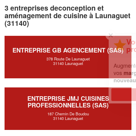
3 entreprises deconception et
aménagement de cuisine à Launaguet
(31140)
✕
Vous êtes un
professionnel ?
ENTREPRISE GB AGENCEMENT (SAS)
378 Route De Launaguet
31140 Launaguet
Augmentez votre
et
chiffre d'affaires
vos
tout en gagnant de
marges
!
nouveaux clients
En savoir plus
ENTREPRISE JMJ CUISINES
PROFESSIONNELLES (SAS)
187 Chemin De Boudou
31140 Launaguet