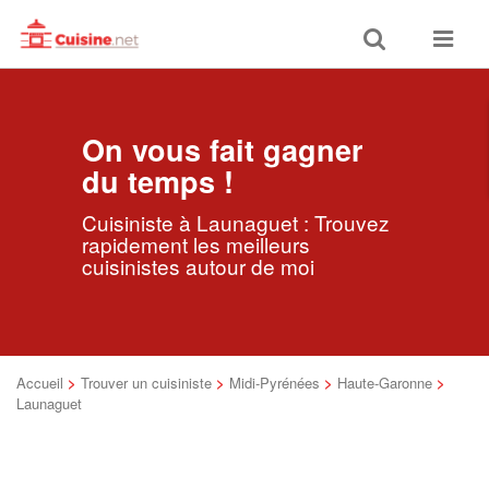
Toggle
Toggle
search
navigat
On vous fait gagner
du temps !
Cuisiniste à Launaguet : Trouvez
rapidement les meilleurs
cuisinistes autour de moi
Accueil
>
Trouver un cuisiniste
>
Midi-Pyrénées
>
Haute-Garonne
>
Launaguet