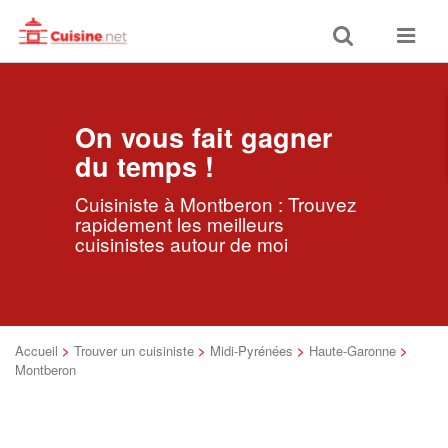
Toggle
Toggle
search
navigat
On vous fait gagner
du temps !
Cuisiniste à Montberon : Trouvez
rapidement les meilleurs
cuisinistes autour de moi
Accueil
>
Trouver un cuisiniste
>
Midi-Pyrénées
>
Haute-Garonne
>
Montberon