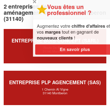
✕
2 entreprises deconception et
Vous êtes un
professionnel ?
aménagement de cuisine à Montberon
(31140)
Augmentez votre
et
chiffre d'affaires
vos
tout en gagnant de
marges
!
nouveaux clients
ENTREPRISE BOIS CONCEPT (SARL)
Route De Bazus
En savoir plus
31140 Montberon
ENTREPRISE PLP AGENCEMENT (SAS)
1 Chemin Al Vigne
31140 Montberon