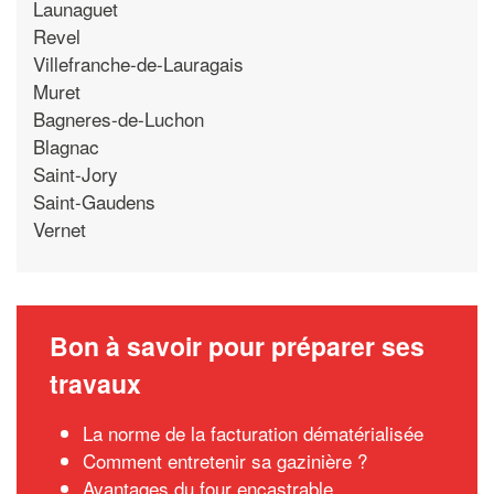
Launaguet
Revel
Villefranche-de-Lauragais
Muret
Bagneres-de-Luchon
Blagnac
Saint-Jory
Saint-Gaudens
Vernet
Bon à savoir pour préparer ses
travaux
La norme de la facturation dématérialisée
Comment entretenir sa gazinière ?
Avantages du four encastrable