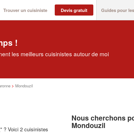
Trouver un cuisiniste
Devis gratuit
Guides pour le
mps !
ent les meilleurs cuisinistes autour de moi
aronne
>
Mondouzil
Nous cherchons pou
Mondouzil
i
" ? Voici 2 cuisinistes