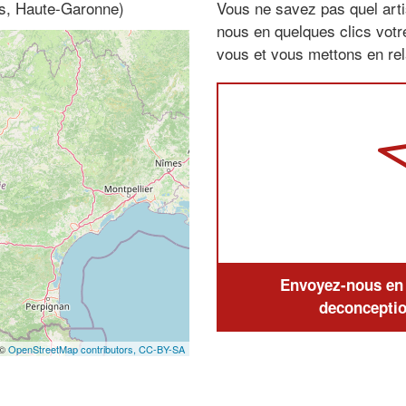
es, Haute-Garonne)
Vous ne savez pas quel arti
nous en quelques clics vot
vous et vous mettons en rela
Envoyez-nous en q
deconceptio
 ©
OpenStreetMap contributors,
CC-BY-SA