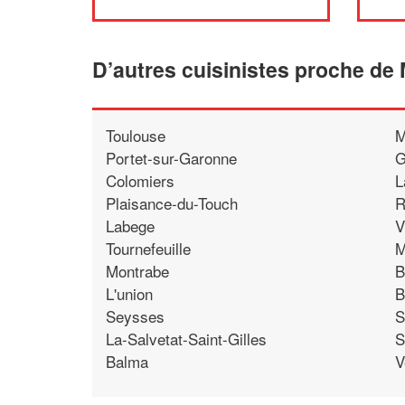
D’autres cuisinistes proche de
Toulouse
M
Portet-sur-Garonne
G
Colomiers
L
Plaisance-du-Touch
R
Labege
V
Tournefeuille
M
Montrabe
B
L'union
B
Seysses
S
La-Salvetat-Saint-Gilles
S
Balma
V