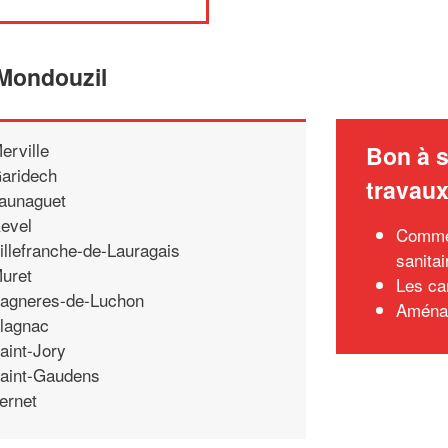
 Mondouzil
erville
Bon à s
aridech
travau
aunaguet
evel
Commen
illefranche-de-Lauragais
sanitai
uret
Les ca
agneres-de-Luchon
Aménag
lagnac
aint-Jory
aint-Gaudens
ernet