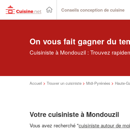
Conseils conception de cuisine
On vous fait gagner du te
Cuisiniste à Mondouzil : Trouvez rapidem
Accueil
>
Trouver un cuisiniste
>
Midi-Pyrénées
>
Haute-G
Votre cuisiniste à Mondouzil
Vous avez recherché "
cuisiniste autour de mo