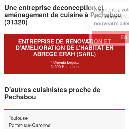
Une entreprise deconception et
Augmentez votre
et
chiffre d'affaires
aménagement de cuisine à Pechabou
vos
tout en gagnant de
marges
(31320)
!
nouveaux clients
En savoir plus
ENTREPRISE DE RENOVATION ET
D’AMELIORATION DE L’HABITAT EN
ABREGE ERAH (SARL)
7 Chemin Legoux
31320 Pechabou
D’autres cuisinistes proche de
Pechabou
Toulouse
Portet-sur-Garonne