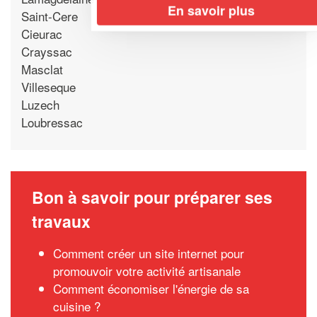
En savoir plus
Saint-Cere
Cieurac
Crayssac
Masclat
Villeseque
Luzech
Loubressac
Bon à savoir pour préparer ses
travaux
Comment créer un site internet pour
promouvoir votre activité artisanale
Comment économiser l'énergie de sa
cuisine ?