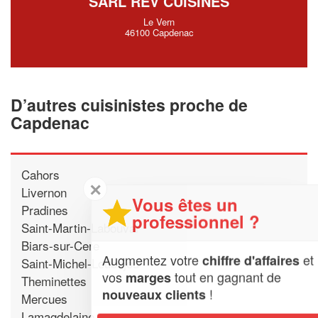
SARL REV’CUISINES
Le Vern
46100 Capdenac
D’autres cuisinistes proche de
Capdenac
Cahors
✕
Livernon
Vous êtes un
Pradines
professionnel ?
Saint-Martin-Labouval
Biars-sur-Cere
Augmentez votre
et
chiffre d'affaires
Saint-Michel-Loubejou
vos
tout en gagnant de
marges
Theminettes
!
nouveaux clients
Mercues
Lamagdelaine