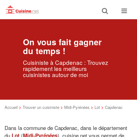
Toggle
Toggle
search
navigat
On vous fait gagner
du temps !
Cuisiniste à Capdenac : Trouvez
rapidement les meilleurs
cuisinistes autour de moi
Accueil
>
Trouver un cuisiniste
>
Midi-Pyrénées
>
Lot
>
Capdenac
Dans la commune de Capdenac, dans le département
du
(
), cuisine.net vous permet de
Lot
Midi-Pyrénées