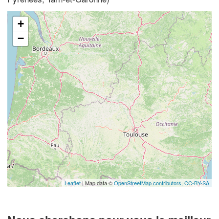
+
−
Leaflet
| Map data ©
OpenStreetMap contributors,
CC-BY-SA