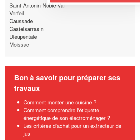
Saint-Antonin-Noble-Val
Verfeil
Caussade
Castelsarrasin
Dieupentale
Moissac
Bon à savoir pour préparer ses
travaux
Comment monter une cuisine ?
Comment comprendre l'étiquette
énergétique de son électroménager ?
Les critères d’achat pour un extracteur de
jus