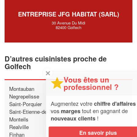
ENTREPRISE JFG HABITAT (SARL)
30 Avenue Du Midi
82400 Golfech
D’autres cuisinistes proche de
Golfech
✕
Vous êtes un
professionnel ?
Montauban
Negrepelisse
Augmentez votre
et
chiffre d'affaires
Saint-Porquier
vos
tout en gagnant de
marges
Saint-Etienne-de-Tulmont
!
nouveaux clients
Monteils
Realville
En savoir plus
Finhan