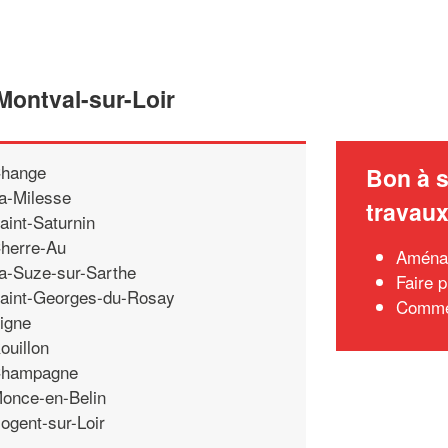
Montval-sur-Loir
hange
Bon à s
a-Milesse
travau
aint-Saturnin
herre-Au
Aménag
a-Suze-sur-Sarthe
Faire 
aint-Georges-du-Rosay
Commen
igne
ouillon
hampagne
once-en-Belin
ogent-sur-Loir