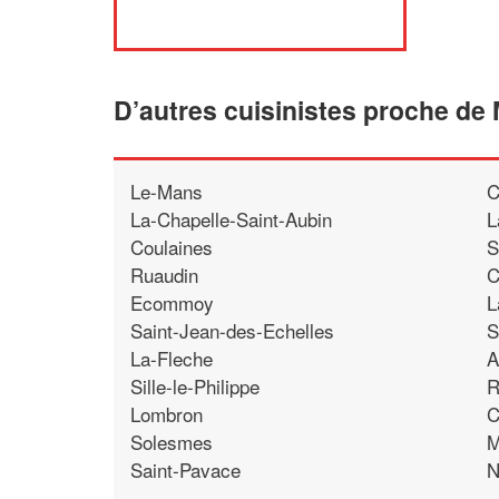
D’autres cuisinistes proche de 
Le-Mans
C
La-Chapelle-Saint-Aubin
L
Coulaines
S
Ruaudin
C
Ecommoy
L
Saint-Jean-des-Echelles
S
La-Fleche
A
Sille-le-Philippe
R
Lombron
C
Solesmes
M
Saint-Pavace
N