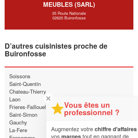
MEUBLES (SARL)
35 Route Nationale
02620 Buironfosse
D’autres cuisinistes proche de
Buironfosse
Soissons
Saint-Quentin
Chateau-Thierry
✕
Laon
Vous êtes un
Frieres-Faillouel
professionnel ?
Saint-Simon
Gauchy
Augmentez votre
et
chiffre d'affaires
La-Fere
vos
tout en gagnant de
marges
Fonsomme