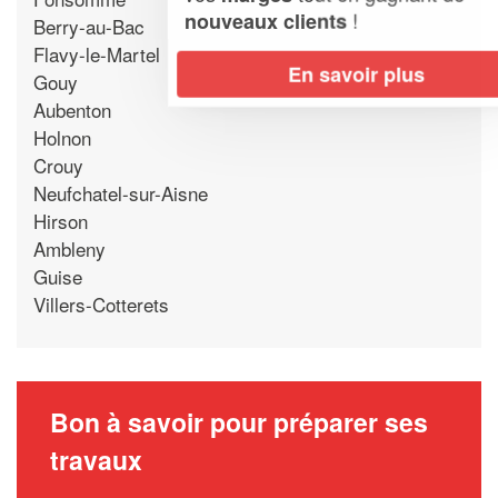
!
nouveaux clients
Berry-au-Bac
Flavy-le-Martel
En savoir plus
Gouy
Aubenton
Holnon
Crouy
Neufchatel-sur-Aisne
Hirson
Ambleny
Guise
Villers-Cotterets
Bon à savoir pour préparer ses
travaux