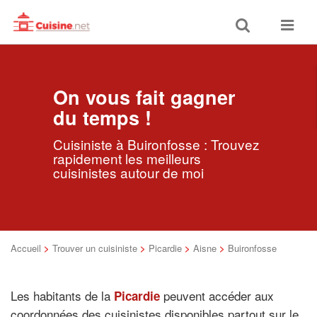
Toggle
Toggle
search
navigat
On vous fait gagner
du temps !
Cuisiniste à Buironfosse : Trouvez
rapidement les meilleurs
cuisinistes autour de moi
Accueil
>
Trouver un cuisiniste
>
Picardie
>
Aisne
>
Buironfosse
Les habitants de la
peuvent accéder aux
Picardie
coordonnées des cuisinistes disponibles partout sur le