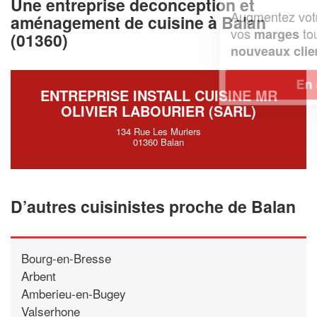
Une entreprise deconception et
Augmentez votre
et
chiffre d'affaires
aménagement de cuisine à Balan
vos
tout en gagnant de
marges
(01360)
!
nouveaux clients
En savoir plus
ENTREPRISE INSTALL CUISINE MR
OLIVIER LABOURIER (SARL)
134 Rue Les Muriers
01360 Balan
D’autres cuisinistes proche de Balan
Bourg-en-Bresse
Arbent
Amberieu-en-Bugey
Valserhone