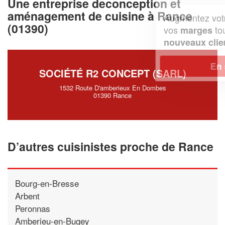
Une entreprise deconception et
aménagement de cuisine à Rance
Augmentez votre
et
chiffre d'affaires
(01390)
vos
tout en gagnant de
marges
!
nouveaux clients
En savoir plus
SOCIÉTÉ R2 CONCEPT (SARL)
1532 Route D'amberieux En Dombes
01390 Rance
D’autres cuisinistes proche de Rance
Bourg-en-Bresse
Arbent
Peronnas
Amberieu-en-Bugey