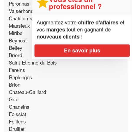
Peronnas
professionnel ?
Valserhone
Chatillon-sur-Chalaronne
Augmentez votre
et
chiffre d'affaires
Massieux
vos
tout en gagnant de
marges
Miribel
!
nouveaux clients
Beynost
Belley
En savoir plus
Briord
Saint-Etienne-du-Bois
Fareins
Replonges
Brion
Chateau-Gaillard
Gex
Chaneins
Foissiat
Feillens
Druillat