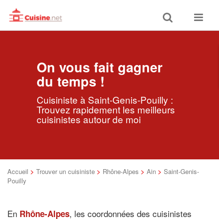
Toggle
Toggle
search
navigat
On vous fait gagner
du temps !
Cuisiniste à Saint-Genis-Pouilly :
Trouvez rapidement les meilleurs
cuisinistes autour de moi
Accueil
>
Trouver un cuisiniste
>
Rhône-Alpes
>
Ain
>
Saint-Genis-
Pouilly
En
, les coordonnées des cuisinistes
Rhône-Alpes