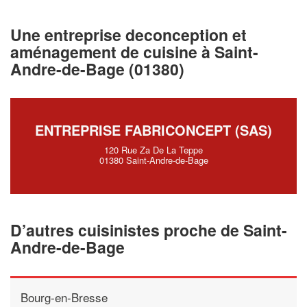
professionnel ?
Une entreprise deconception et
Augmentez votre
chiffre d'af
aménagement de cuisine à Saint-
vos
tout en gagnant 
marges
Andre-de-Bage (01380)
!
nouveaux clients
En savoir plus
ENTREPRISE FABRICONCEPT (SAS)
120 Rue Za De La Teppe
01380 Saint-Andre-de-Bage
D’autres cuisinistes proche de Saint-
Andre-de-Bage
Bourg-en-Bresse