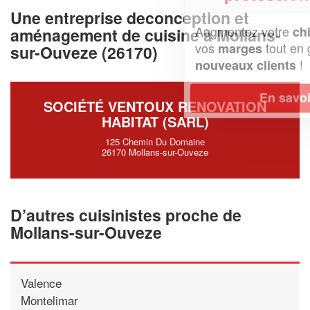
Une entreprise deconception et
Augmentez votre
et
chiffre d'affaires
aménagement de cuisine à Mollans-
vos
tout en gagnant de
marges
sur-Ouveze (26170)
!
nouveaux clients
En savoir plus
SOCIÉTÉ VENTOUX RENOVATION
HABITAT (SARL)
125 Chemin Du Domaine
26170 Mollans-sur-Ouveze
D’autres cuisinistes proche de
Mollans-sur-Ouveze
Valence
Montelimar