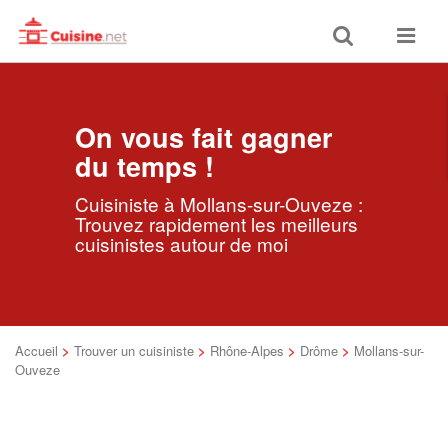
Toggle
Toggle
search
navigat
On vous fait gagner
du temps !
Cuisiniste à Mollans-sur-Ouveze :
Trouvez rapidement les meilleurs
cuisinistes autour de moi
Accueil
>
Trouver un cuisiniste
>
Rhône-Alpes
>
Drôme
>
Mollans-sur-
Ouveze