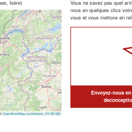
pes, Isère)
Vous ne savez pas quel arti
nous en quelques clics vot
vous et vous mettons en rela
Envoyez-nous en q
deconceptio
 ©
OpenStreetMap contributors,
CC-BY-SA