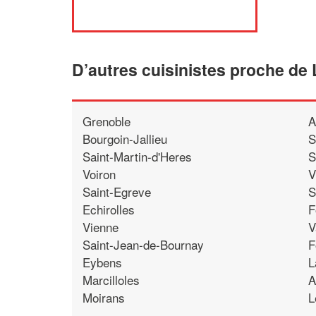
D’autres cuisinistes proche de 
Grenoble
A
Bourgoin-Jallieu
S
Saint-Martin-d'Heres
S
Voiron
V
Saint-Egreve
S
Echirolles
F
Vienne
V
Saint-Jean-de-Bournay
F
Eybens
L
Marcilloles
A
Moirans
L