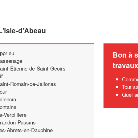
L'isle-d'Abeau
pprieu
Bon à s
assenage
travau
aint-Etienne-de-Saint-Geoirs
if
Commen
aint-Romain-de-Jalionas
Tout sa
our
Quel a
alencin
ontaine
a-Verpilliere
randon-Passins
es-Abrets-en-Dauphine