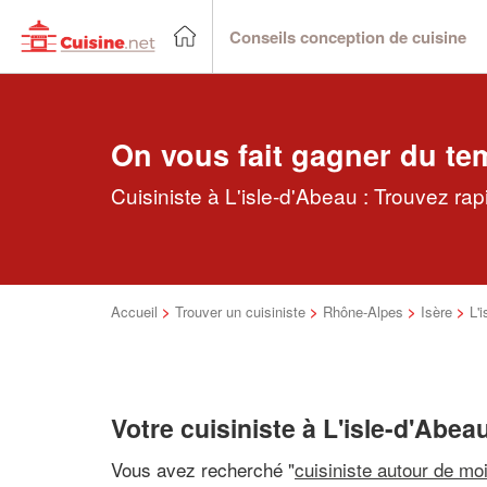
Conseils conception de cuisine
On vous fait gagner du te
Cuisiniste à L'isle-d'Abeau : Trouvez ra
Accueil
>
Trouver un cuisiniste
>
Rhône-Alpes
>
Isère
>
L'
Votre cuisiniste à L'isle-d'Abea
Vous avez recherché "
cuisiniste autour de mo