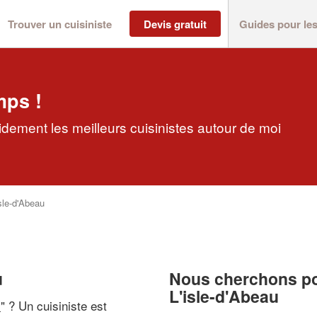
Trouver un cuisiniste
Devis gratuit
Guides pour le
mps !
pidement les meilleurs cuisinistes autour de moi
isle-d'Abeau
u
Nous cherchons pou
L'isle-d'Abeau
i
" ? Un cuisiniste est