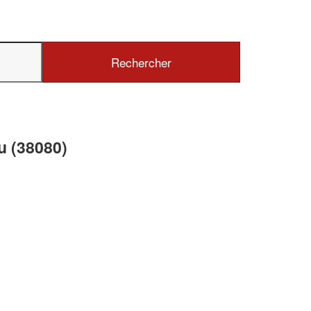
✕
Vous êtes un
professionnel ?
u (38080)
Augmentez votre
chiffre d'affaires
vos
tout en gagnant de
marges
!
nouveaux clients
En savoir plus