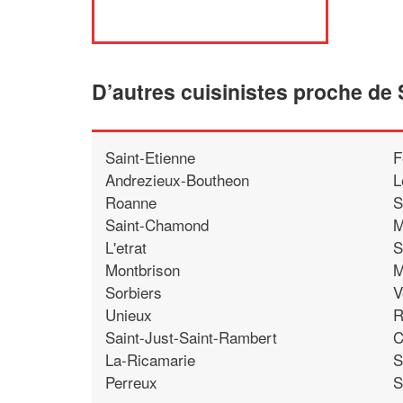
D’autres cuisinistes proche de
Saint-Etienne
F
Andrezieux-Boutheon
L
Roanne
S
Saint-Chamond
M
L'etrat
S
Montbrison
M
Sorbiers
V
Unieux
R
Saint-Just-Saint-Rambert
C
La-Ricamarie
S
Perreux
S