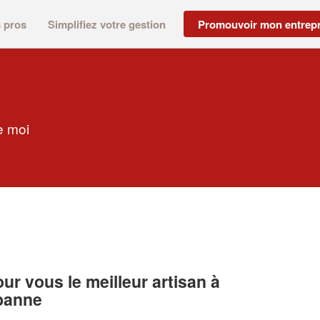
s pros
Simplifiez votre gestion
Promouvoir mon entrepr
e moi
r vous le meilleur artisan à
banne