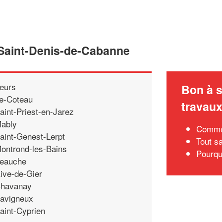
 Saint-Denis-de-Cabanne
eurs
Bon à s
e-Coteau
travau
aint-Priest-en-Jarez
ably
Commen
aint-Genest-Lerpt
Tout sa
ontrond-les-Bains
Pourqu
eauche
ive-de-Gier
havanay
avigneux
aint-Cyprien