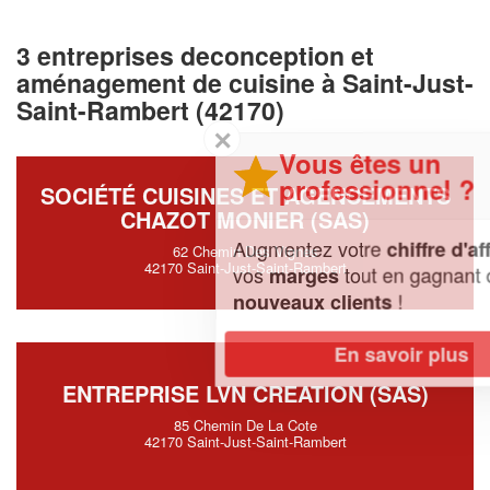
3 entreprises deconception et
aménagement de cuisine à Saint-Just-
Saint-Rambert (42170)
✕
Vous êtes un
professionnel ?
SOCIÉTÉ CUISINES ET AGENCEMENTS
CHAZOT MONIER (SAS)
Augmentez votre
et
chiffre d'affaires
62 Chemin Des Vignes
42170 Saint-Just-Saint-Rambert
vos
tout en gagnant de
marges
!
nouveaux clients
En savoir plus
ENTREPRISE LVN CREATION (SAS)
85 Chemin De La Cote
42170 Saint-Just-Saint-Rambert