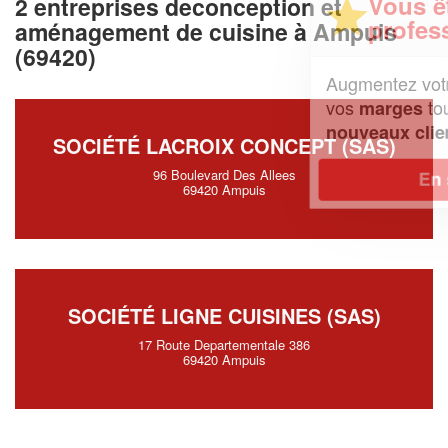
Vous êtes un
2 entreprises deconception et
professionnel ?
aménagement de cuisine à Ampuis
(69420)
Augmentez votre
et
chiffre d'affaires
vos
tout en gagnant de
marges
!
nouveaux clients
SOCIÉTÉ LACROIX CONCEPT (SAS)
96 Boulevard Des Allees
En savoir plus
69420 Ampuis
SOCIÉTÉ LIGNE CUISINES (SAS)
17 Route Departementale 386
69420 Ampuis