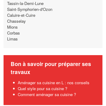
Tassin-la-Demi-Lune
Saint-Symphorien-d'Ozon
Caluire-et-Cuire
Chasselay
Mions
Corbas
Limas
Bon à savoir pour préparer ses
travaux
Aménager sa cuisine en L : nos conseils
Quel style pour sa cuisine ?
Comment aménager sa cuisine ?