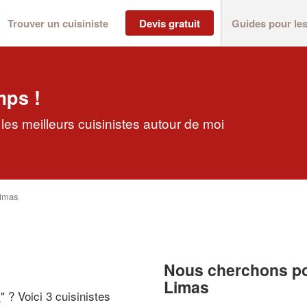
Trouver un cuisiniste
Devis gratuit
Guides pour le
mps !
les meilleurs cuisinistes autour de moi
imas
Nous cherchons pou
Limas
i
" ? Voici 3 cuisinistes