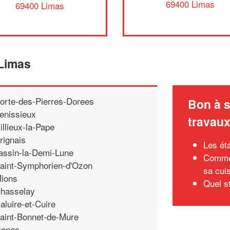
69400 Limas
69400 Limas
 Limas
orte-des-Pierres-Dorees
Bon à s
enissieux
travau
illieux-la-Pape
rignais
Les ét
assin-la-Demi-Lune
Commen
aint-Symphorien-d'Ozon
sa cui
ions
Quel s
hasselay
aluire-et-Cuire
aint-Bonnet-de-Mure
enas