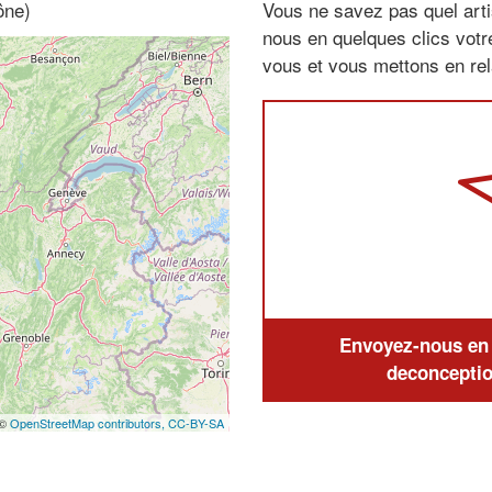
ône)
Vous ne savez pas quel arti
nous en quelques clics vot
vous et vous mettons en rela
Envoyez-nous en q
deconceptio
 ©
OpenStreetMap contributors,
CC-BY-SA