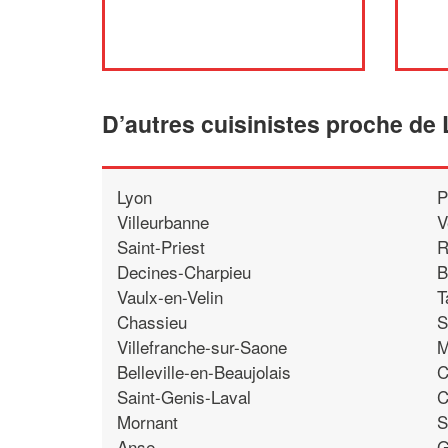
D’autres cuisinistes proche de
Lyon
P
Villeurbanne
V
Saint-Priest
R
Decines-Charpieu
B
Vaulx-en-Velin
T
Chassieu
S
Villefranche-sur-Saone
M
Belleville-en-Beaujolais
C
Saint-Genis-Laval
C
Mornant
S
Anse
G