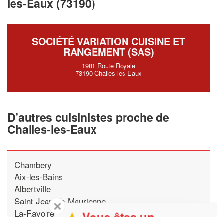
les-Eaux (73190)
SOCIÉTÉ VARIATION CUISINE ET
RANGEMENT (SAS)
1981 Route Royale
73190 Challes-les-Eaux
D’autres cuisinistes proche de
Challes-les-Eaux
Chambery
Aix-les-Bains
Albertville
Saint-Jean-de-Maurienne
✕
La-Ravoire
Vous êtes un