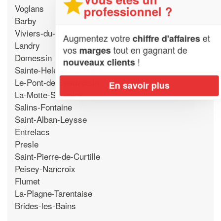
Voglans
professionnel ?
Barby
Viviers-du-Lac
Augmentez votre
et
chiffre d'affaires
Landry
vos
tout en gagnant de
marges
Domessin
!
nouveaux clients
Sainte-Helene-sur-Isere
Le-Pont-de-Beauvoisin
En savoir plus
La-Motte-Servolex
Salins-Fontaine
Saint-Alban-Leysse
Entrelacs
Presle
Saint-Pierre-de-Curtille
Peisey-Nancroix
Flumet
La-Plagne-Tarentaise
Brides-les-Bains