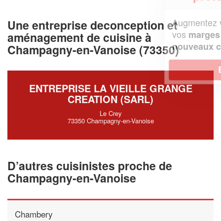
Augmentez votre
et
chiffre d'affaires
Une entreprise deconception et
vos
tout en gagnant de
marges
aménagement de cuisine à
!
nouveaux clients
Champagny-en-Vanoise (73350)
En savoir plus
ENTREPRISE LA VIEILLE GRANGE
CREATION (SARL)
Le Crey
73350 Champagny-en-Vanoise
D’autres cuisinistes proche de
Champagny-en-Vanoise
Chambery