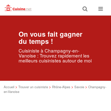
Toggle
Toggle
search
navigat
On vous fait gagner
du temps !
Cuisiniste à Champagny-en-
Vanoise : Trouvez rapidement les
meilleurs cuisinistes autour de moi
Accueil
>
Trouver un cuisiniste
>
Rhône-Alpes
>
Savoie
>
Champagny-
en-Vanoise