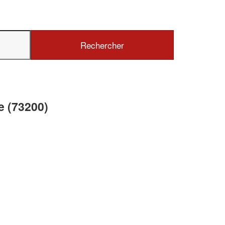
✕
Vous êtes un
professionnel ?
Augmentez votre
chiffre d'affaires
e (73200)
vos
tout en gagnant de
marges
!
nouveaux clients
En savoir plus