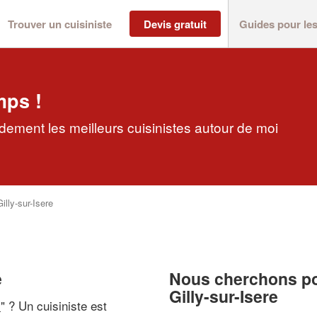
Trouver un cuisiniste
Devis gratuit
Guides pour le
mps !
pidement les meilleurs cuisinistes autour de moi
Gilly-sur-Isere
e
Nous cherchons pou
Gilly-sur-Isere
i
" ? Un cuisiniste est