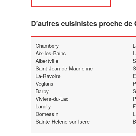
D’autres cuisinistes proche de G
Chambery
L
Aix-les-Bains
L
Albertville
S
Saint-Jean-de-Maurienne
S
La-Ravoire
E
Voglans
P
Barby
S
Viviers-du-Lac
P
Landry
F
Domessin
L
Sainte-Helene-sur-Isere
B