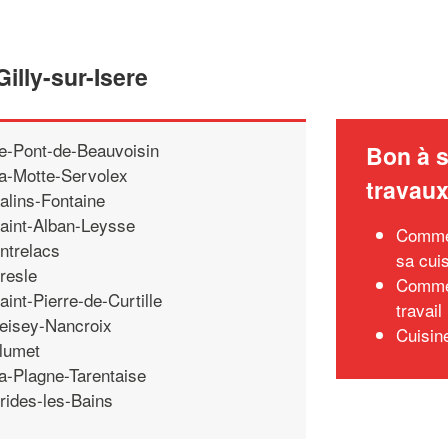
illy-sur-Isere
e-Pont-de-Beauvoisin
Bon à s
a-Motte-Servolex
travau
alins-Fontaine
aint-Alban-Leysse
Commen
ntrelacs
sa cui
resle
Commen
aint-Pierre-de-Curtille
travail
eisey-Nancroix
Cuisin
lumet
a-Plagne-Tarentaise
rides-les-Bains