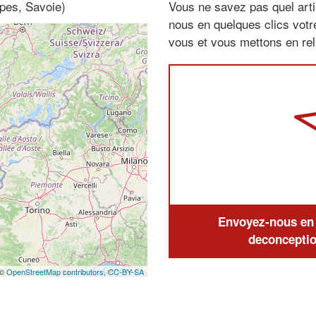
lpes, Savoie)
Vous ne savez pas quel arti
nous en quelques clics vot
vous et vous mettons en rela
Envoyez-nous en q
deconceptio
 ©
OpenStreetMap contributors,
CC-BY-SA