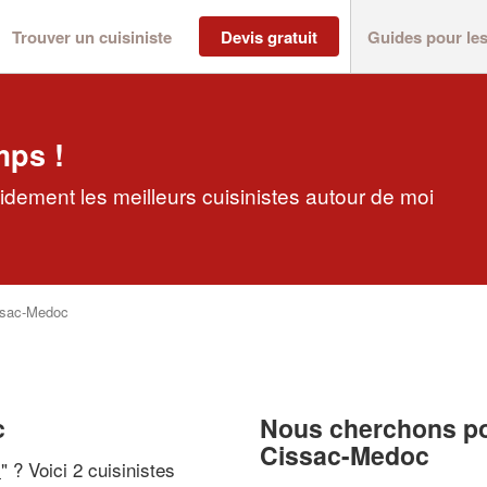
Trouver un cuisiniste
Devis gratuit
Guides pour le
mps !
idement les meilleurs cuisinistes autour de moi
ssac-Medoc
c
Nous cherchons pou
Cissac-Medoc
i
" ? Voici 2 cuisinistes