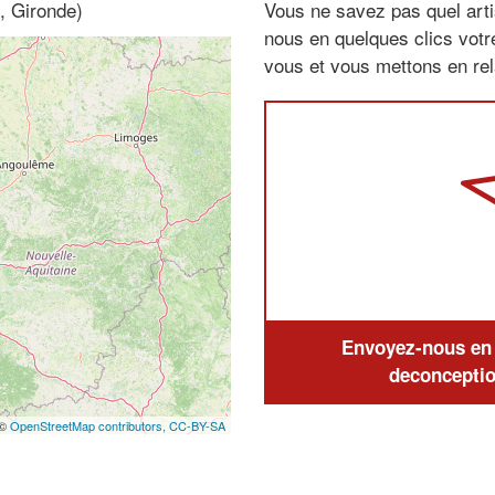
, Gironde)
Vous ne savez pas quel arti
nous en quelques clics vot
vous et vous mettons en rela
Envoyez-nous en q
deconceptio
 ©
OpenStreetMap contributors,
CC-BY-SA