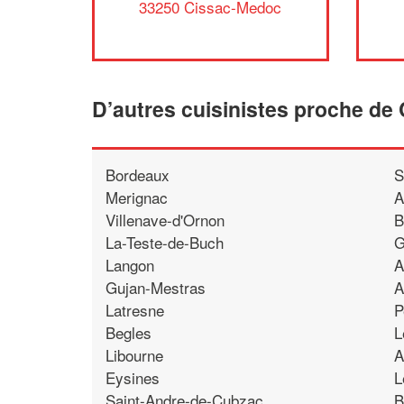
33250 Cissac-Medoc
D’autres cuisinistes proche d
Bordeaux
S
Merignac
A
Villenave-d'Ornon
B
La-Teste-de-Buch
G
Langon
A
Gujan-Mestras
A
Latresne
P
Begles
L
Libourne
A
Eysines
L
Saint-Andre-de-Cubzac
B