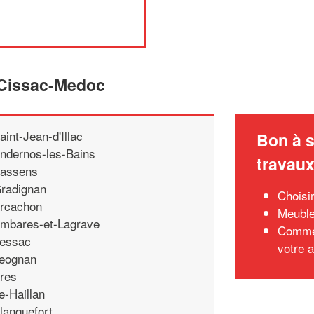
e Cissac-Medoc
aint-Jean-d'Illac
Bon à s
ndernos-les-Bains
travau
assens
radignan
Choisir
rcachon
Meuble
mbares-et-Lagrave
Commen
essac
votre a
eognan
res
e-Haillan
lanquefort