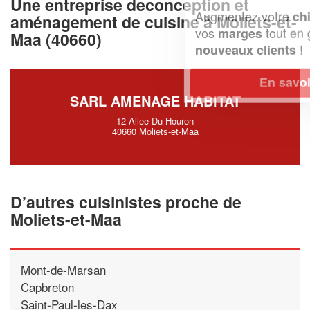
Une entreprise deconception et
Augmentez votre
et
chiffre d'affaires
aménagement de cuisine à Moliets-et-
vos
tout en gagnant de
marges
Maa (40660)
!
nouveaux clients
En savoir plus
SARL AMENAGE HABITAT
12 Allee Du Houron
40660 Moliets-et-Maa
D’autres cuisinistes proche de
Moliets-et-Maa
Mont-de-Marsan
Capbreton
Saint-Paul-les-Dax