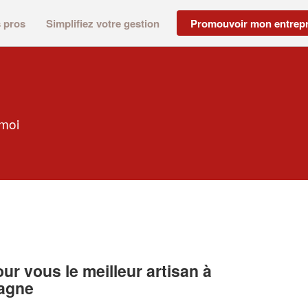
s pros
Simplifiez votre gestion
Promouvoir mon entrepr
 moi
r vous le meilleur artisan à
tagne