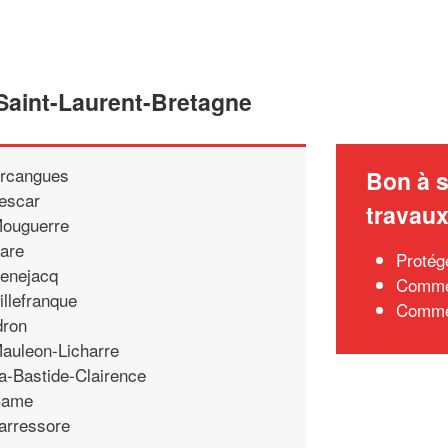
 Saint-Laurent-Bretagne
rcangues
Bon à s
escar
travau
ouguerre
are
Protég
enejacq
Commen
illefranque
Commen
dron
auleon-Licharre
a-Bastide-Clairence
ame
arressore