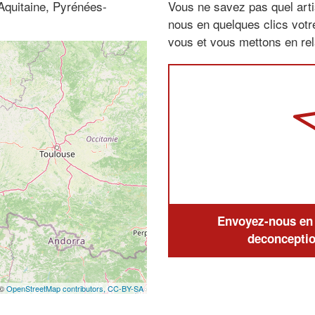
Aquitaine, Pyrénées-
Vous ne savez pas quel arti
nous en quelques clics vot
vous et vous mettons en rela
Envoyez-nous en q
deconceptio
 ©
OpenStreetMap contributors,
CC-BY-SA