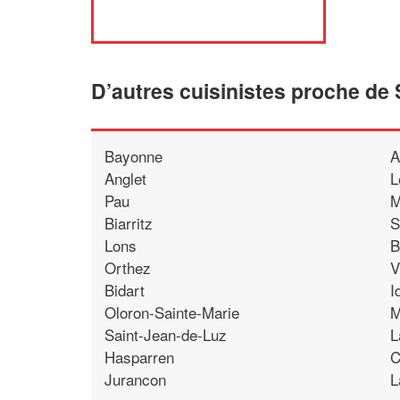
D’autres cuisinistes proche de
Bayonne
A
Anglet
L
Pau
M
Biarritz
S
Lons
B
Orthez
V
Bidart
I
Oloron-Sainte-Marie
M
Saint-Jean-de-Luz
L
Hasparren
C
Jurancon
L