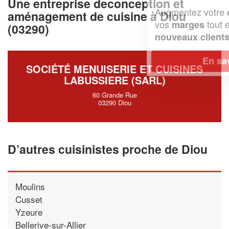
Une entreprise deconception et
Augmentez votre
et
chiffre d'affaires
aménagement de cuisine à Diou
vos
tout en gagnant de
marges
(03290)
!
nouveaux clients
En savoir plus
SOCIÉTÉ MENUISERIE ET CUISINES
LABUSSIERE (SARL)
60 Grande Rue
03290 Diou
D’autres cuisinistes proche de Diou
Moulins
Cusset
Yzeure
Bellerive-sur-Allier