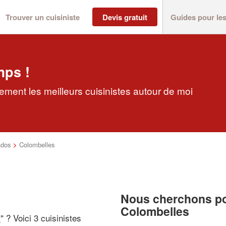
Trouver un cuisiniste
Devis gratuit
Guides pour le
mps !
ement les meilleurs cuisinistes autour de moi
ados
>
Colombelles
Nous cherchons pou
Colombelles
i
" ? Voici 3 cuisinistes