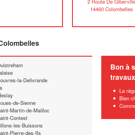
2 Route De Gibervill
14460 Colombelles
 Colombelles
uistreham
Bon à s
alaise
travau
ouvres-la-Delivrande
fs
La régu
eslay
Bien c
oues-de-Sienne
Commen
aint-Martin-de-Mailloc
aint-Contest
illons-les-Buissons
aint-Pierre-des-Ifs