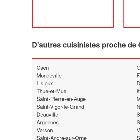
D’autres cuisinistes proche de
Caen
O
Mondeville
F
Lisieux
D
Thue-et-Mue
I
Saint-Pierre-en-Auge
M
Saint-Vigor-le-Grand
N
Deauville
S
Argences
S
Verson
V
Saint-Andre-sur-Orne
S