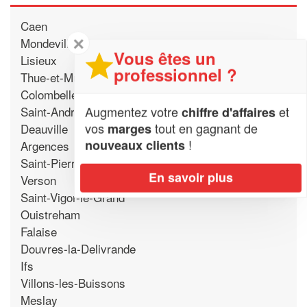
Caen
✕
Mondeville
Vous êtes un
Lisieux
professionnel ?
Thue-et-Mue
Colombelles
Augmentez votre
et
Saint-Andre-sur-Orne
chiffre d'affaires
vos
tout en gagnant de
marges
Deauville
!
nouveaux clients
Argences
Saint-Pierre-en-Auge
En savoir plus
Verson
Saint-Vigor-le-Grand
Ouistreham
Falaise
Douvres-la-Delivrande
Ifs
Villons-les-Buissons
Meslay