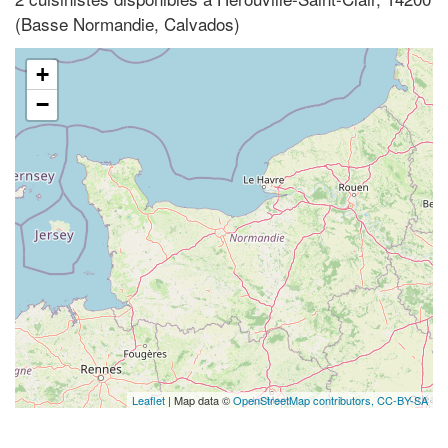
(Basse Normandie, Calvados)
+
−
Leaflet
| Map data ©
OpenStreetMap contributors,
CC-BY-SA