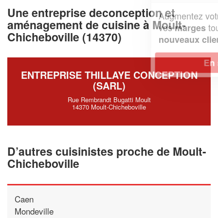
Une entreprise deconception et
Augmentez votre
et
chiffre d'affaires
aménagement de cuisine à Moult-
vos
tout en gagnant de
marges
Chicheboville (14370)
!
nouveaux clients
En savoir plus
ENTREPRISE THILLAYE CONCEPTION
(SARL)
Rue Rembrandt Bugatti Moult
14370 Moult-Chicheboville
D’autres cuisinistes proche de Moult-
Chicheboville
Caen
Mondeville