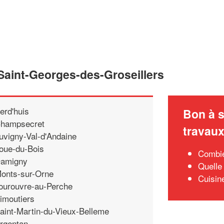
 Saint-Georges-des-Groseillers
erd'huis
Bon à s
hampsecret
travau
uvigny-Val-d'Andaine
oue-du-Bois
Combie
amigny
Quelle
onts-sur-Orne
Cuisin
ourouvre-au-Perche
imoutiers
aint-Martin-du-Vieux-Belleme
rgentan