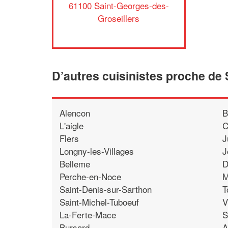
61100 Saint-Georges-des-
Groseillers
D’autres cuisinistes proche de
Alencon
B
L'aigle
C
Flers
J
Longny-les-Villages
J
Belleme
D
Perche-en-Noce
M
Saint-Denis-sur-Sarthon
T
Saint-Michel-Tuboeuf
V
La-Ferte-Mace
S
Bursard
A