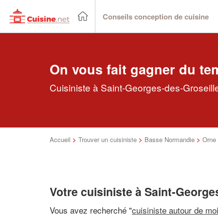
Conseils conception de cuisine
On vous fait gagner du te
Cuisiniste à Saint-Georges-des-Groseille
Accueil
>
Trouver un cuisiniste
>
Basse Normandie
>
Orne
Votre cuisiniste à Saint-George
Vous avez recherché "
cuisiniste autour de mo