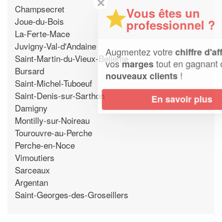
✕
Champsecret
Vous êtes un
Joue-du-Bois
professionnel ?
La-Ferte-Mace
Juvigny-Val-d'Andaine
Augmentez votre
et
chiffre d'affaires
Saint-Martin-du-Vieux-Belleme
vos
tout en gagnant de
marges
Bursard
!
nouveaux clients
Saint-Michel-Tuboeuf
Saint-Denis-sur-Sarthon
En savoir plus
Damigny
Montilly-sur-Noireau
Tourouvre-au-Perche
Perche-en-Noce
Vimoutiers
Sarceaux
Argentan
Saint-Georges-des-Groseillers