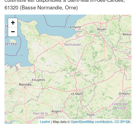
61320 (Basse Normandie, Orne)
+
−
Leaflet
| Map data ©
OpenStreetMap contributors,
CC-BY-SA