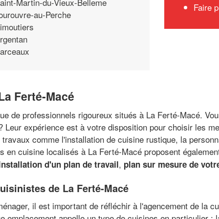
aint-Martin-du-Vieux-Belleme
Faire 
ourouvre-au-Perche
imoutiers
rgentan
arceaux
à La Ferté-Macé
ogue de professionnels rigoureux situés à La Ferté-Macé. V
 Leur expérience est à votre disposition pour choisir les m
travaux comme l'installation de cuisine rustique, la personn
ts en cuisine localisés à La Ferté-Macé proposent également
,
installation d'un plan de travail
plan sur mesure de votr
cuisinistes de La Ferté-Macé
ménager, il est important de réfléchir à l'agencement de la 
ue emplacement appelle un type de cuisines en particulier : 