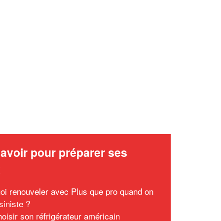
✕
Vous êtes un
professionnel ?
Augmentez votre
et
chiffre d'affaires
vos
tout en gagnant de
marges
!
nouveaux clients
En savoir plus
avoir pour préparer ses
x
oi renouveler avec Plus que pro quand on
siniste ?
hoisir son réfrigérateur américain