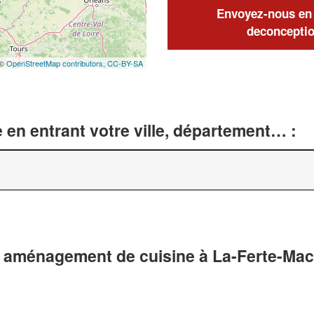
Envoyez-nous en q
deconceptio
 ©
OpenStreetMap contributors,
CC-BY-SA
 en entrant votre ville, département… :
t aménagement de cuisine à La-Ferte-Mac