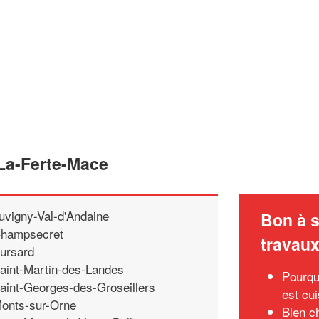
 La-Ferte-Mace
uvigny-Val-d'Andaine
Bon à s
hampsecret
travau
ursard
aint-Martin-des-Landes
Pourqu
aint-Georges-des-Groseillers
est cui
onts-sur-Orne
Bien c