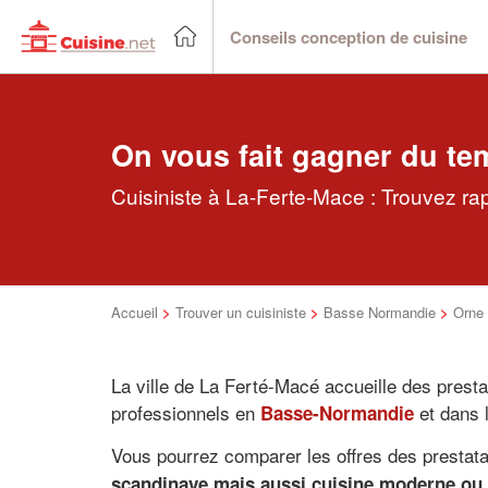
Conseils conception de cuisine
On vous fait gagner du te
Cuisiniste à La-Ferte-Mace : Trouvez rap
Accueil
>
Trouver un cuisiniste
>
Basse Normandie
>
Orne
La ville de La Ferté-Macé accueille des prest
professionnels en
et dans 
Basse-Normandie
Vous pourrez comparer les offres des prestat
scandinave mais aussi cuisine moderne ou c