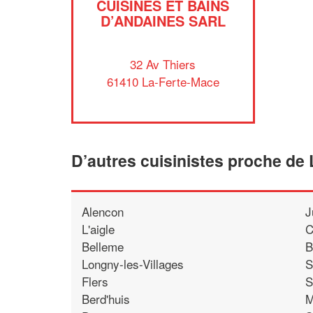
CUISINES ET BAINS
D’ANDAINES SARL
32 Av Thiers
61410 La-Ferte-Mace
D’autres cuisinistes proche de
Alencon
J
L'aigle
C
Belleme
B
Longny-les-Villages
S
Flers
S
Berd'huis
M