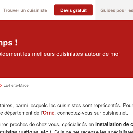
Trouver un cuisiniste
Devis gratuit
Guides pour le
mps !
idement les meilleurs cuisinistes autour de moi
>
La-Ferte-Mace
ataires, parmi lesquels les cuisinistes sont représentés. Po
le département de l'
, connectez-vous sur cuisine.net.
Orne
aires proches de chez vous, spécialisés en
installation de 
. Cuisine.net recense les spécialiste
uisine rustique, etc.)