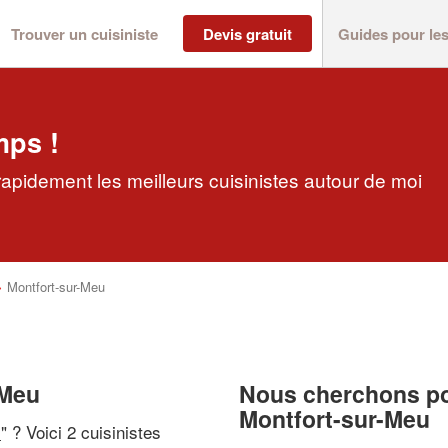
Trouver un cuisiniste
Devis gratuit
Guides pour le
mps !
rapidement les meilleurs cuisinistes autour de moi
>
Montfort-sur-Meu
-Meu
Nous cherchons pou
Montfort-sur-Meu
i
" ? Voici 2 cuisinistes