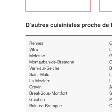
D’autres cuisinistes proche de
Rennes
G
Vitre
L
Melesse
G
Montauban-de-Bretagne
C
Vern-sur-Seiche
B
Saint-Malo
L
La-Meziere
L
Crevin
A
Breal-Sous-Montfort
S
Guichen
P
Bain-de-Bretagne
C