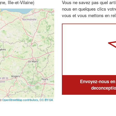
e, Ille-et-Vilaine)
Vous ne savez pas quel arti
nous en quelques clics vot
vous et vous mettons en rela
Envoyez-nous en q
deconceptio
 ©
OpenStreetMap contributors,
CC-BY-SA