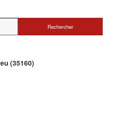
✕
Vous êtes un
professionnel ?
eu (35160)
Augmentez votre
chiffre d'affaires
vos
tout en gagnant de
marges
!
nouveaux clients
En savoir plus