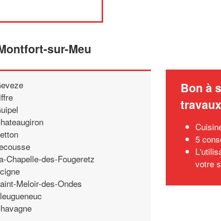
 Montfort-sur-Meu
eveze
Bon à s
iffre
travau
uipel
hateaugiron
Cuisine
etton
5 conse
ecousse
L'utili
a-Chapelle-des-Fougeretz
votre 
cigne
aint-Meloir-des-Ondes
leugueneuc
havagne