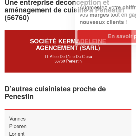
Une entreprise deconception et
Augmentez votre
et
chiffre d'affaires
aménagement de cuisine à Penestin
vos
tout en gagnant de
marges
(56760)
!
nouveaux clients
En savoir plus
SOCIÉTÉ KERMADELEINE
AGENCEMENT (SARL)
11 Allee De L'isle Du Closo
56760 Penestin
D’autres cuisinistes proche de
Penestin
Vannes
Ploeren
Lorient