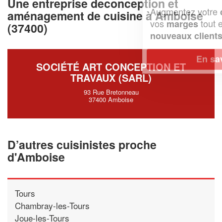
Une entreprise deconception et
Augmentez votre
et
chiffre d'affaires
aménagement de cuisine à Amboise
vos
tout en gagnant de
marges
(37400)
!
nouveaux clients
En savoir plus
SOCIÉTÉ ART CONCEPTION ET
TRAVAUX (SARL)
93 Rue Bretonneau
37400 Amboise
D’autres cuisinistes proche
d'Amboise
Tours
Chambray-les-Tours
Joue-les-Tours