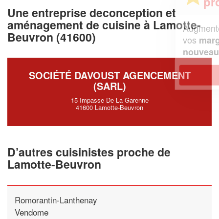
professionnel ?
Une entreprise deconception et
aménagement de cuisine à Lamotte-
Augmentez votre
et
chiffre d'affaires
Beuvron (41600)
vos
tout en gagnant de
marges
!
nouveaux clients
SOCIÉTÉ DAVOUST AGENCEMENT
En savoir plus
(SARL)
15 Impasse De La Garenne
41600 Lamotte-Beuvron
D’autres cuisinistes proche de
Lamotte-Beuvron
Romorantin-Lanthenay
Vendome