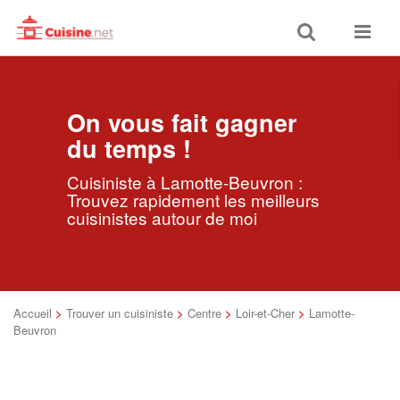
Toggle
Toggle
search
navigat
On vous fait gagner
du temps !
Cuisiniste à Lamotte-Beuvron :
Trouvez rapidement les meilleurs
cuisinistes autour de moi
Accueil
>
Trouver un cuisiniste
>
Centre
>
Loir-et-Cher
>
Lamotte-
Beuvron