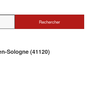
✕
Vous êtes un
professionnel ?
en-Sologne (41120)
Augmentez votre
chiffre d'affai
vos
tout en gagnant de
marges
!
nouveaux clients
En savoir plus