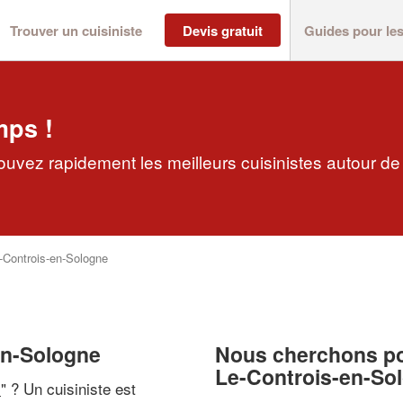
Trouver un cuisiniste
Devis gratuit
Guides pour le
mps !
ouvez rapidement les meilleurs cuisinistes autour de
-Controis-en-Sologne
-en-Sologne
Nous cherchons pou
Le-Controis-en-So
i
" ? Un cuisiniste est