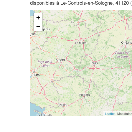
disponibles à Le-Controis-en-Sologne, 41120 (
+
−
Leaflet
| Map data