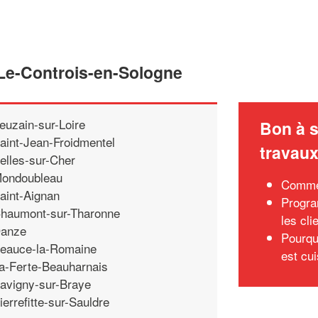
 Le-Controis-en-Sologne
euzain-sur-Loire
Bon à s
aint-Jean-Froidmentel
travau
elles-sur-Cher
ondoubleau
Commen
aint-Aignan
Progra
haumont-sur-Tharonne
les cli
anze
Pourqu
eauce-la-Romaine
est cui
a-Ferte-Beauharnais
avigny-sur-Braye
ierrefitte-sur-Sauldre