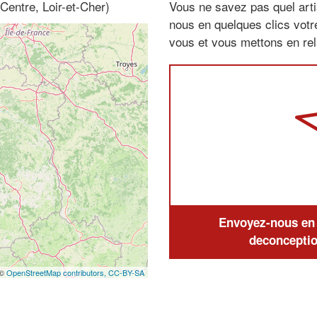
Centre, Loir-et-Cher)
Vous ne savez pas quel arti
nous en quelques clics vot
vous et vous mettons en rela
Envoyez-nous en q
deconceptio
 ©
OpenStreetMap contributors,
CC-BY-SA