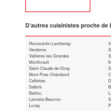
D’autres cuisinistes proche de
Romorantin-Lanthenay
V
Vendome
S
Vallieres-les-Grandes
S
Montlivault
M
Saint-Claude-de-Diray
S
Mont-Pres-Chambord
C
Cellettes
D
Salbris
B
Baillou
L
Lamotte-Beuvron
S
Lunay
P