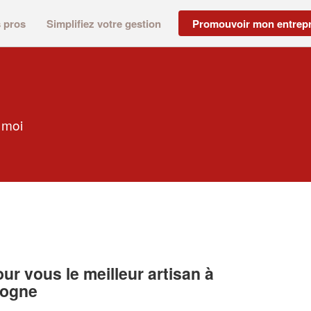
s pros
Simplifiez votre gestion
Promouvoir mon entrepr
 moi
r vous le meilleur artisan à
logne