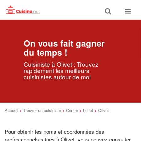
Toggle
Toggle
search
navigat
On vous fait gagner
du temps !
Cuisiniste à Olivet : Trouvez
rapidement les meilleurs
cuisinistes autour de moi
Accueil
>
Trouver un cuisiniste
>
Centre
>
Loiret
>
Olivet
Pour obtenir les noms et coordonnées des
professionnels situés à Olivet, vous pouvez consulter