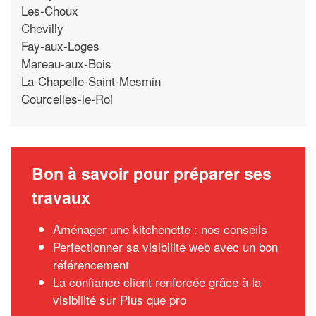
Les-Choux
Chevilly
Fay-aux-Loges
Mareau-aux-Bois
La-Chapelle-Saint-Mesmin
Courcelles-le-Roi
Bon à savoir pour préparer ses
travaux
Aménager une kitchenette : nos conseils
Perfectionner sa visibilité web avec un bon
référencement
La confiance client renforcée grâce à la
visibilité sur Plus que pro