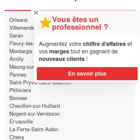
✕
Vous êtes un
Orleans
professionnel ?
Villemandeur
Saran
Fleury-les-Aubrais
Augmentez votre
et
chiffre d'affaires
vos
tout en gagnant de
Montargis
marges
!
nouveaux clients
Amilly
Meung-sur-Loire
En savoir plus
Pannes
Saint-Pryve-Saint-Mesmin
Pithiviers
Bonnee
Chevillon-sur-Huillard
Nogent-sur-Vernisson
Ervauville
La-Ferte-Saint-Aubin
Checy