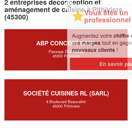
2 entreprises deconception et
✕
aménagement de cuisine à Pithiviers
Vous êtes un
(45300)
professionnel ?
Augmentez votre
et
chiffre d'affaires
vos
tout en gagnant de
ABP CONCEPT SARL
marges
!
nouveaux clients
Passage Des Halles
45300 Pithiviers
En savoir plus
SOCIÉTÉ CUISINES RL (SARL)
8 Boulevard Beauvallet
45300 Pithiviers