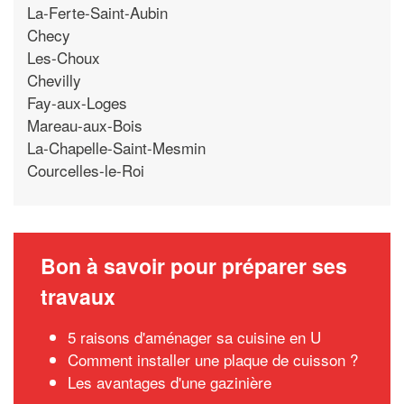
La-Ferte-Saint-Aubin
Checy
Les-Choux
Chevilly
Fay-aux-Loges
Mareau-aux-Bois
La-Chapelle-Saint-Mesmin
Courcelles-le-Roi
Bon à savoir pour préparer ses
travaux
5 raisons d'aménager sa cuisine en U
Comment installer une plaque de cuisson ?
Les avantages d'une gazinière