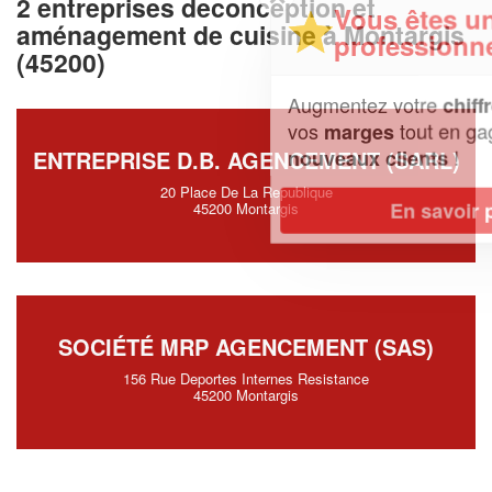
2 entreprises deconception et
Vous êtes un
aménagement de cuisine à Montargis
professionnel ?
(45200)
Augmentez votre
et
chiffre d'affaires
vos
tout en gagnant de
marges
!
nouveaux clients
ENTREPRISE D.B. AGENCEMENT (SARL)
20 Place De La Republique
En savoir plus
45200 Montargis
SOCIÉTÉ MRP AGENCEMENT (SAS)
156 Rue Deportes Internes Resistance
45200 Montargis