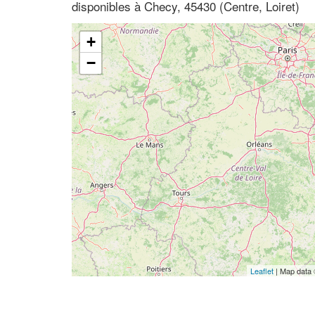
disponibles à Checy, 45430 (Centre, Loiret)
+
−
Leaflet
| Map data