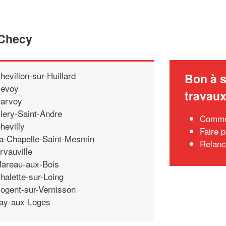
 Checy
hevillon-sur-Huillard
Bon à s
evoy
travau
arvoy
lery-Saint-Andre
Commen
hevilly
Faire 
a-Chapelle-Saint-Mesmin
Relanc
rvauville
areau-aux-Bois
halette-sur-Loing
ogent-sur-Vernisson
ay-aux-Loges