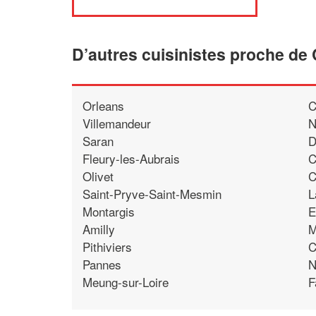
D’autres cuisinistes proche de
Orleans
C
Villemandeur
N
Saran
D
Fleury-les-Aubrais
C
Olivet
C
Saint-Pryve-Saint-Mesmin
L
Montargis
E
Amilly
M
Pithiviers
C
Pannes
N
Meung-sur-Loire
F