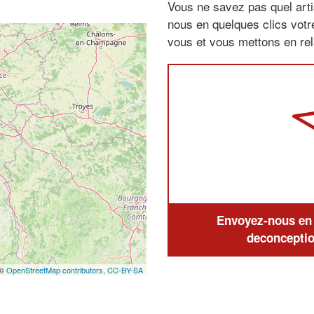
Vous ne savez pas quel arti
nous en quelques clics vot
vous et vous mettons en rela
Envoyez-nous en q
deconceptio
 ©
OpenStreetMap contributors,
CC-BY-SA