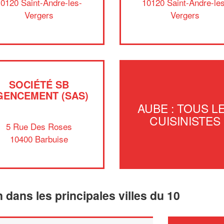
0120 Saint-Andre-les-
10120 Saint-Andre-le
Vergers
Vergers
SOCIÉTÉ SB
GENCEMENT (SAS)
AUBE : TOUS L
CUISINISTES
5 Rue Des Roses
10400 Barbuise
n dans les principales villes du 10