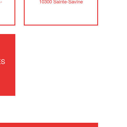
s-
10300 Sainte-Savine
En savoir plus
ES