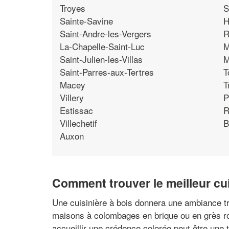
Troyes
S
Sainte-Savine
H
Saint-Andre-les-Vergers
R
La-Chapelle-Saint-Luc
M
Saint-Julien-les-Villas
M
Saint-Parres-aux-Tertres
T
Macey
T
Villery
P
Estissac
R
Villechetif
B
Auxon
Comment trouver le meilleur cui
Une cuisinière à bois donnera une ambiance tra
maisons à colombages en brique ou en grès ro
accueillir une crédence colorée peut être une 