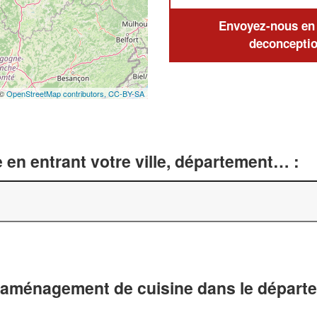
Envoyez-nous en q
deconceptio
 ©
OpenStreetMap contributors,
CC-BY-SA
 en entrant votre ville, département… :
t aménagement de cuisine dans le départ