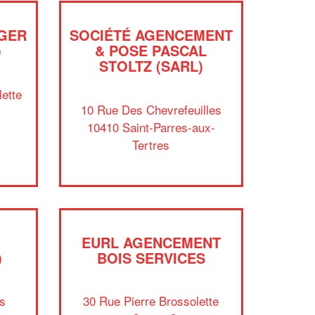
GER
SOCIÉTÉ AGENCEMENT
)
& POSE PASCAL
STOLTZ (SARL)
lette
10 Rue Des Chevrefeuilles
10410 Saint-Parres-aux-
Tertres
✕
Vous êtes un
professionnel ?
EURL AGENCEMENT
)
BOIS SERVICES
Augmentez votre
et
chiffre d'affaires
vos
tout en gagnant de
marges
!
nouveaux clients
s
30 Rue Pierre Brossolette