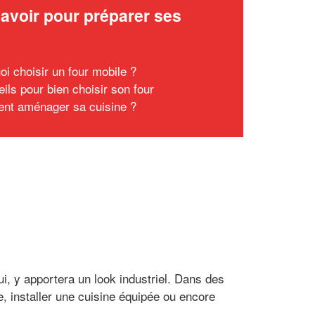
avoir pour préparer ses
x
oi choisir un four mobile ?
ils pour bien choisir son four
t aménager sa cuisine ?
i, y apportera un look industriel. Dans des
 installer une cuisine équipée ou encore