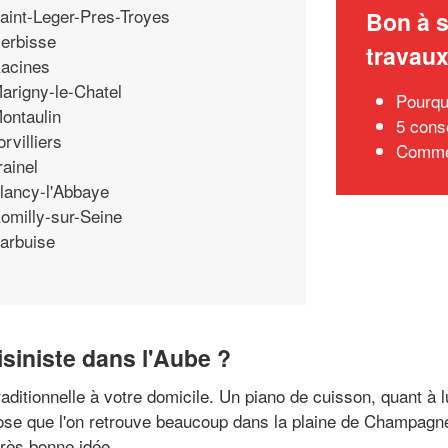
aint-Leger-Pres-Troyes
Bon à s
erbisse
travau
acines
arigny-le-Chatel
Pourqu
ontaulin
5 conse
orvilliers
Commen
rainel
lancy-l'Abbaye
omilly-sur-Seine
arbuise
siniste dans l'Aube ?
ditionnelle à votre domicile. Un piano de cuisson, quant à lu
se que l'on retrouve beaucoup dans la plaine de Champagne,
très bonne idée.