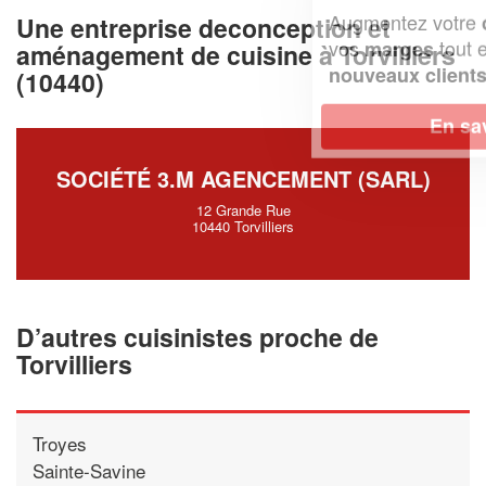
Augmentez votre
et
chiffre d'affaires
Une entreprise deconception et
vos
tout en gagnant de
marges
aménagement de cuisine à Torvilliers
!
nouveaux clients
(10440)
En savoir plus
SOCIÉTÉ 3.M AGENCEMENT (SARL)
12 Grande Rue
10440 Torvilliers
D’autres cuisinistes proche de
Torvilliers
Troyes
Sainte-Savine