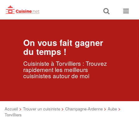
Toggle
Toggle
search
navigat
On vous fait gagner
du temps !
Cuisiniste à Torvilliers : Trouvez
rapidement les meilleurs
cuisinistes autour de moi
Accueil
>
Trouver un cuisiniste
>
Champagne-Ardenne
>
Aube
>
Torvilliers