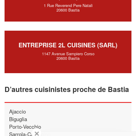
1 Rue Reverend Pere Natali
20600 Bastia
ENTREPRISE 2L CUISINES (SARL)
1147 Avenue Sampiero Corso
20600 Bastia
D’autres cuisinistes proche de Bastia
Ajaccio
Biguglia
Porto-Vecchio
✕
Sarrola-Carcopino