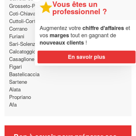
Vous êtes un
Grosseto-Prugna
professionnel ?
Coti-Chiavari
Cuttoli-Corticchiato
Augmentez votre
et
chiffre d'affaires
Corrano
vos
tout en gagnant de
marges
Furiani
!
nouveaux clients
Sari-Solenzara
Calcatoggio
En savoir plus
Casaglione
Figari
Bastelicaccia
Sartene
Alata
Propriano
Afa