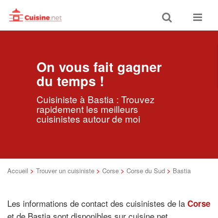
Toggle
Toggle
search
navigat
On vous fait gagner
du temps !
Cuisiniste à Bastia : Trouvez
rapidement les meilleurs
cuisinistes autour de moi
Accueil
>
Trouver un cuisiniste
>
Corse
>
Corse du Sud
>
Bastia
Les informations de contact des cuisinistes de la
Corse
et de Bastia sont disponibles sur cuisine.net.