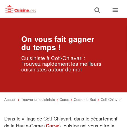
Toggle
Toggle
search
navigat
On vous fait gagner
du temps !
Cuisiniste à Coti-Chiavari :
Trouvez rapidement les meilleurs
cuisinistes autour de moi
Accueil
>
Trouver un cuisiniste
>
Corse
>
Corse du Sud
>
Coti-Chiavari
Dans le village de Coti-Chiavari, dans le département
de la Haute-Corse (
), cuisine.net vous offre la
Corse