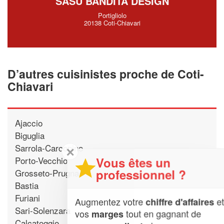
SASU BANDITA DESIGN
Portigliolo
20138 Coti-Chiavari
D’autres cuisinistes proche de Coti-
Chiavari
Ajaccio
Biguglia
Sarrola-Carcopino
✕
Vous êtes un
Porto-Vecchio
professionnel ?
Grosseto-Prugna
Bastia
Furiani
Augmentez votre
et
chiffre d'affaires
Sari-Solenzara
vos
tout en gagnant de
marges
Calcatoggio