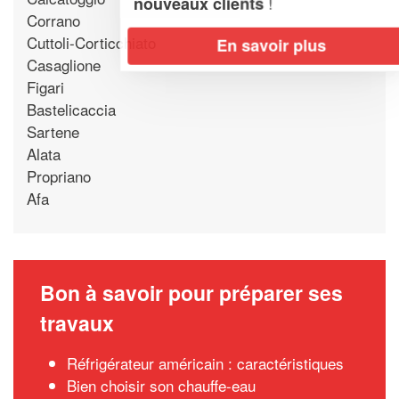
!
nouveaux clients
Corrano
Cuttoli-Corticchiato
En savoir plus
Casaglione
Figari
Bastelicaccia
Sartene
Alata
Propriano
Afa
Bon à savoir pour préparer ses
travaux
Réfrigérateur américain : caractéristiques
Bien choisir son chauffe-eau