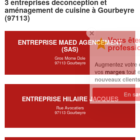
3 entreprises deconception et
aménagement de cuisine à Gourbeyre
(97113)
✕
Vous êtes un
ENTREPRISE MAED AGENCEMENT
professionnel ?
(SAS)
Gros Morne Dole
97113 Gourbeyre
Augmentez votre
et
chiffre d'affaires
vos
tout en gagnant de
marges
!
nouveaux clients
En savoir plus
ENTREPRISE HILAIRE JACQUES
Rue Avocatiers
97113 Gourbeyre