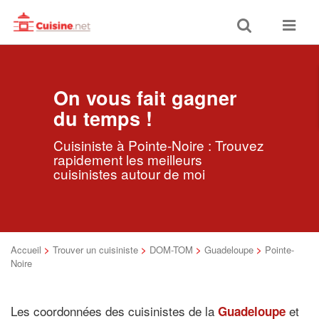
Toggle
Toggle
search
navigat
On vous fait gagner
du temps !
Cuisiniste à Pointe-Noire : Trouvez
rapidement les meilleurs
cuisinistes autour de moi
Accueil
>
Trouver un cuisiniste
>
DOM-TOM
>
Guadeloupe
>
Pointe-
Noire
Les coordonnées des cuisinistes de la
et
Guadeloupe