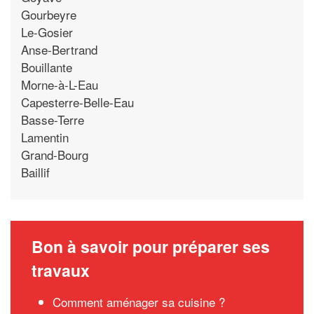
Gourbeyre
Le-Gosier
Anse-Bertrand
Bouillante
Morne-à-L-Eau
Capesterre-Belle-Eau
Basse-Terre
Lamentin
Grand-Bourg
Baillif
Bon à savoir pour préparer ses
travaux
Comment aménager sa cuisine ?