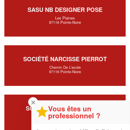
SASU NB DESIGNER POSE
Les Plaines
97116 Pointe-Noire
SOCIÉTÉ NARCISSE PIERROT
Chemin De L'ecole
97116 Pointe-Noire
✕
Vous êtes un
SOCIÉTÉ PRADEL LAURENT
professionnel ?
Rue Raie D'eau
97116 Pointe-Noire