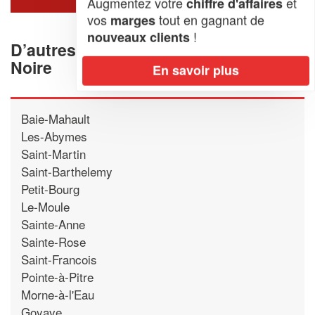
Augmentez votre
et
chiffre d'affaires
vos
tout en gagnant de
marges
!
nouveaux clients
D’autres cuisinistes proche de Pointe-
Noire
En savoir plus
Baie-Mahault
Les-Abymes
Saint-Martin
Saint-Barthelemy
Petit-Bourg
Le-Moule
Sainte-Anne
Sainte-Rose
Saint-Francois
Pointe-à-Pitre
Morne-à-l'Eau
Goyave